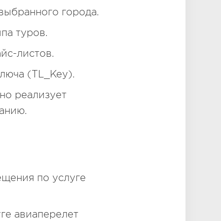
 выбранного города.
па туров.
йс-листов.
люча (TL_Key).
но реализует
анию.
ещения по услуге
уге авиаперелет