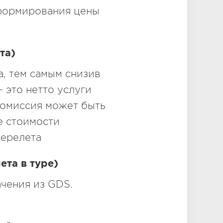
формирования цены
та)
а, тем самым снизив
- это нетто услуги
 Комиссия может быть
е стоимости
перелета
ета в туре)
ачения из GDS.