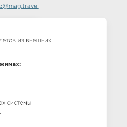
fo@mag.travel
дключить
летов из внешних
ежимах:
ах системы
.