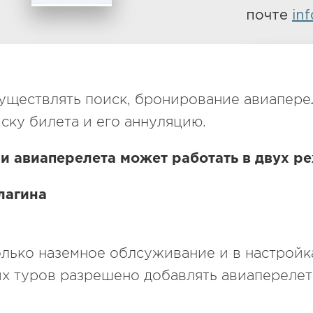
почте
in
По
существлять поиск, бронирование авиапере
иску билета и его аннуляцию.
и авиаперелета может работать в двух р
лагина
олько наземное облсуживание и в настройк
их туров разрешено добавлять авиаперелет