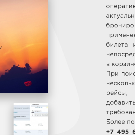
опера
актуаль
брониро
примене
билета 
непосре
в корзин
При поис
нескольк
рейсы,
добавит
требован
Более по
+7 495 