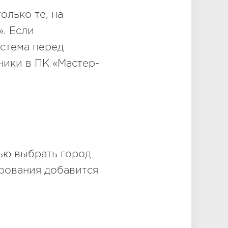
олько те, на
». Если
истема перед
ники в ПК «Мастер-
ью выбрать город
рования добавится