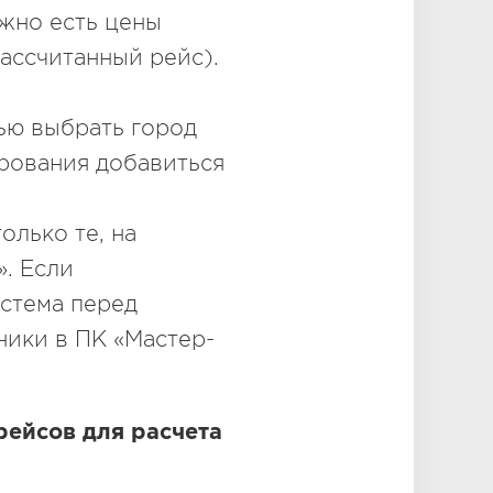
ожно есть цены
рассчитанный рейс).
ью выбрать город
рования добавиться
олько те, на
». Если
истема перед
ники в ПК «Мастер-
рейсов для расчета