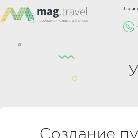
Тари
У
Создание п